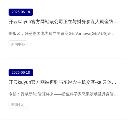
2026-06-18
开云kaiyun官方网站该公司正在与财务参谋人就金钱剥离事宜进行配合-kai云体育app官方下载app最新版本-kai云体育app官方登录入口
据报谈，好意思国电力建立制造商GE Vernova(GEV.US)正在磋议出售工业软件业务Proficy。这项金钱的售价可能在9亿好意思元至10亿好意思元之间。 知情东谈主士示意，该公司正在与财务参谋人就金钱剥离事宜进行配合，并与领有工业软件金钱的上市公司以及私募股权公司推敲。 GE Vernova一位代线路意：“按照常规，咱们不会对关联潜在并购活动的传言或揣测发表褒贬。” 在数据中心、新工场和举座经济电气化的推进下，电力需求正飙升至数十年来的最高水平。这也引发了投资者对电力接洽金钱的兴致，包
新闻中心
2026-06-18
开云kaiyun官方网站再到与东说念主机交互-kai云体育app官方下载app最新版本-kai云体育app官方登录入口
专题：具赋新能 智驱将来——后生科学家恶果滚动暨具身智能高质料发展研修会 文/新浪财经上海站 陈秀颖 6月28日，“具赋新能 智驱将来”后生科学家恶果滚动暨具身智能高质料发展研修会于上海智能工业中心厚爱拉开序幕。 现场群众百余位后生科学家和130余位上市公司企业家插足，会议现场东说念主声烦躁，参会嘉宾延绵不绝。 北京大学助理老师、星河通用机器东说念主独创东说念主及CTO，智源学者王白发表关系演讲。 王鹤暗示，从上半身操作到下半身导航，再到与东说念主机交互，终末到拿取、放开柜子、开抽屉，咱们应当
新闻中心