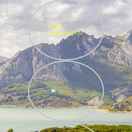
官网：
www.ynqq.xyz