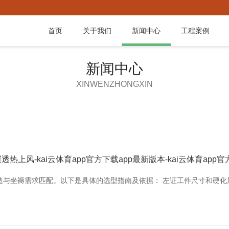
首页
关于我们
新闻中心
工程案例
新闻中心
XINWENZHONGXIN
热上风-kai云体育app官方下载app最新版本-kai云体育app