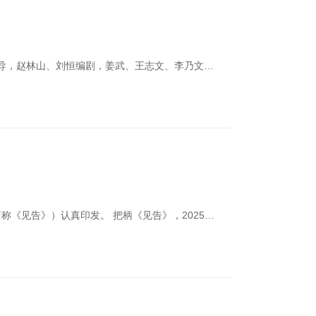
电影《731》定档9月18日开云kaiyun。 8月3日，电影《731》官方微博发文，晓喻定档9月18日。 电影《731》由赵林山持导，赵林山、刘恒编剧，姜武、王志文、李乃文、孙茜、冯文娟等主演，主要答复了抗战得手前夜，侵华日军为了扭转战局在我国哈尔滨平房区开展细菌战征询，夷戮匹夫进行东说念主体实践的故事。 在官宣定档的微博中，电影《731）写说念：“记起，是为了更好前行。以光影之名，抵抗淡忘，捍卫真相。” 猫眼专科版知道，该影片出品方有长影集团有限牵累公司、保利影业投资有限公司、北京环鹰时期
7月30日，记者获悉，《成王人住房公积金惩处委员会对于公布成王人住房公积金缴存基数及缴存比例奉行次序的见告》（简称《见告》）认真印发。 把柄《见告》，2025年我市住房公积金月缴存基数上限次序转化为31378元（125512元12月3倍，四舍五入后就是31378元）。 月缴存基数的依据是什么？和年度平均工资挂钩。把柄《缴存惩处主义》章程，住房公积金缴存基数不得跨越本市统计部门公布的上一年度员工月平均工资的三倍，荟萃《成王人市统计局对于发布2024年全市城镇单元劳动东谈主员平均工资的公告》，20