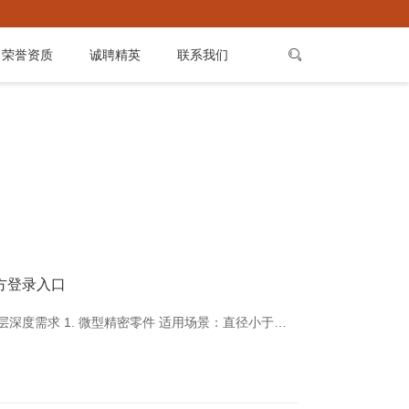
荣誉资质
诚聘精英
联系我们
官方登录入口
遴荐高频炉时，需概述研讨多个要津要素以确保缔造与坐褥需求匹配。以下是具体的选型指南及依据： 左证工件尺寸和硬化层深度需求 1. 微型精密零件 适用场景：直径小于20毫米的轴类、齿轮或薄壁件等需要名义淬火的工件。 旨趣：高频电流产生的集肤效应显贵，热量鸠合在工件上层（灵验淬硬深度约0.5~2毫米），可完了快速局部加热而不影响里面结构。举例，刀具刀片、锯片锯齿等狭窄部件的热处分常遴选高频炉。 2. 中等尺寸组件 过渡范围：若工件直径在20~60毫米之间，提议优先评估中频炉，因其能均衡名义与浅层的均