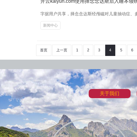
开云kaiyun.com使用择念念达斯后入睡本领镌
新闻中心
首页
上一页
1
2
3
4
5
6
关于我们