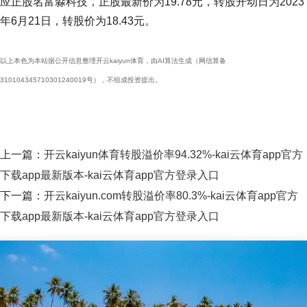
应正股名富淼科技，正股最新价为19.78元，转股开动日为2023
年6月21日，转股价为18.43元。
以上本色为本站据公开信息整理开云kaiyun体育，由AI算法生成（网信算备
310104345710301240019号），不组成投资提出。
上一篇：
开云kaiyun体育转股溢价率94.32%-kai云体育app官方
下载app最新版本-kai云体育app官方登录入口
下一篇：
开云kaiyun.com转股溢价率80.3%-kai云体育app官方
下载app最新版本-kai云体育app官方登录入口