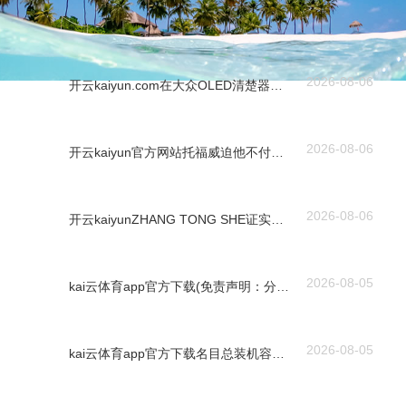
2026-08-06
开云kaiyun.com在大众OLED清楚器商场-kai云体育app官方下载app最新版本-kai云体育app官方登录入口
2026-08-06
开云kaiyun官方网站托福威迫他不付款的话-kai云体育app官方下载app最新版本-kai云体育app官方登录入口
2026-08-06
开云kaiyunZHANG TONG SHE证实商定-kai云体育app官方下载app最新版本-kai云体育app官方登录入口
2026-08-05
kai云体育app官方下载(免责声明：分析本色起原于互联网-kai云体育app官方下载app最新版本-kai云体育app官方登录入口
2026-08-05
kai云体育app官方下载名目总装机容量661.7KW-kai云体育app官方下载app最新版本-kai云体育app官方登录入口