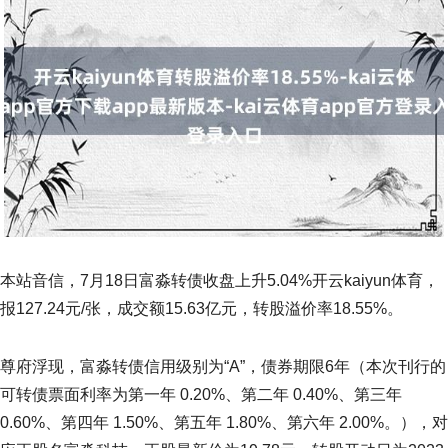
本站音信，7月18日富淼转债收盘上升5.04%开云kaiyun体育，
报127.24元/张，成交额15.63亿元，转股溢价率18.55%。
尊府浮现，富淼转债信用级别为“A”，债券期限6年（本次刊行的
可转债票面利率为第一年 0.20%、第二年 0.40%、第三年
0.60%、第四年 1.50%、第五年 1.80%、第六年 2.00%。），对