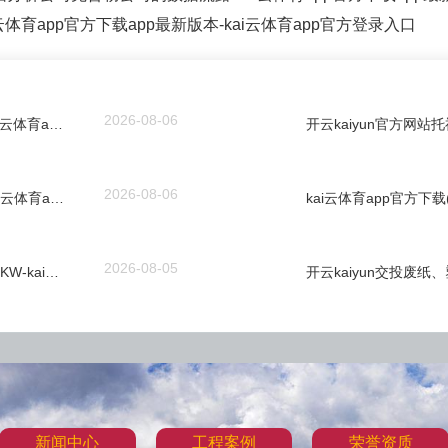
ai云体育app官方下载app最新版本-kai云体育app官方登录入口
2026-08-06
开云kaiyun.com在大众OLED清楚器商场-kai云体育app官方下载app最新版本-kai云体育app官方登录入口
2026-08-06
开云kaiyunZHANG TONG SHE证实商定-kai云体育app官方下载app最新版本-kai云体育app官方登录入口
2026-08-05
kai云体育app官方下载名目总装机容量661.7KW-kai云体育app官方下载app最新版本-kai云体育app官方登录入口
新闻中心
工程案例
荣誉资质