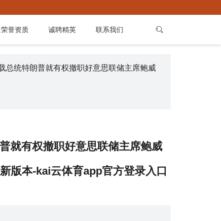
荣誉资质
诚聘精英
联系我们
官方下载总统特朗普就有权撤职好意思联储主席鲍威
特朗普就有权撤职好意思联储主席鲍威
最新版本-kai云体育app官方登录入口