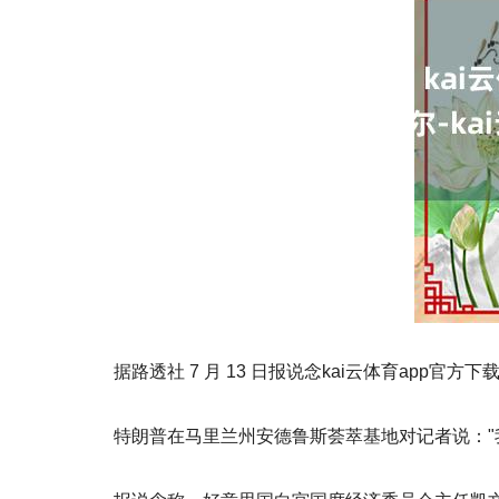
据路透社 7 月 13 日报说念kai云体育app
特朗普在马里兰州安德鲁斯荟萃基地对记者说："