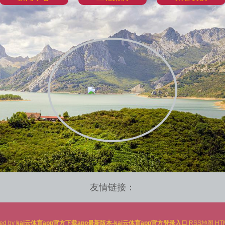
友情链接：
ed by
kai云体育app官方下载app最新版本-kai云体育app官方登录入口
RSS地图
HT