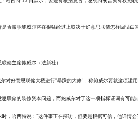
· 哈西特 13 日默示，要是有根据复古，总统特朗普就有权
。
普是否撤职鲍威尔将在很猛经过上取决于好意思联储怎样回话白
思联储主席鲍威尔（法新社）
威尔对好意思联储大楼进行"暴躁的大修"，称鲍威尔要就这项滥用 
意思联储的装修资本问题，而鲍威尔对于这一项指标证词有可能
时，哈西特说："这件事正在探访，但要是根据可信，他详情会