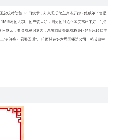
意思国总统特朗普 13 日默示，好意思联储主席杰罗姆 · 鲍威尔下台是
"我但愿他去职。他应该去职，因为他对这个国度高出不好。" 报
13 日默示，要是有根据复古，总统特朗普就有权撤职好意思联储主
上"有许多问题要回话"。 哈西特在好意思国播送公司一档节目中