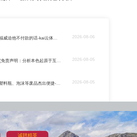
2026-08-06
开云kaiyun官方网站托福威迫他不付款的话-kai云体育app官方下载app最新版本-kai云体育app官方登录入口
2026-08-05
kai云体育app官方下载(免责声明：分析本色起原于互联网-kai云体育app官方下载app最新版本-kai云体育app官方登录入口
2026-08-05
开云kaiyun交投废纸、塑料瓶、泡沫等废品杰出便捷-kai云体育app官方下载app最新版本-kai云体育app官方登录入口
诚聘精英